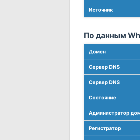
Источник
По данным Who
Домен
Сервер DNS
Сервер DNS
Соcтояние
Администратор до
Регистратор